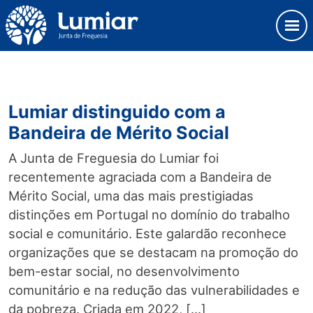
Skip
Observação:
to
este
content
site
Junta de Freguesia Lumiar
inclui
um
sistema
Lumiar distinguido com a
de
acessibilidade.
Bandeira de Mérito Social
A Junta de Freguesia do Lumiar foi
recentemente agraciada com a Bandeira de
Mérito Social, uma das mais prestigiadas
distinções em Portugal no domínio do trabalho
social e comunitário. Este galardão reconhece
organizações que se destacam na promoção do
bem-estar social, no desenvolvimento
comunitário e na redução das vulnerabilidades e
da pobreza. Criada em 2022, […]