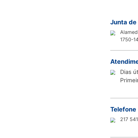
Junta de
Alameda
1750-14
Atendime
Dias ú
Primei
Telefone
217 54