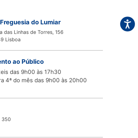
 Freguesia do Lumiar
Acessi
 das Linhas de Torres, 156
9 Lisboa
nto ao Público
teis das 9h00 às 17h30
ra 4ª do mês das 9h00 às 20h00
1 350