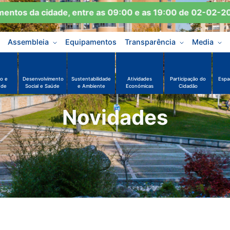
os da cidade, entre as 09:00 e as 19:00 de 02-02-2026 
Assembleia
Equipamentos
Transparência
Media
o e
Desenvolvimento
Sustentabilidade
Atividades
Participação do
Espa
ude
Social e Saúde
e Ambiente
Económicas
Cidadão
Novidades