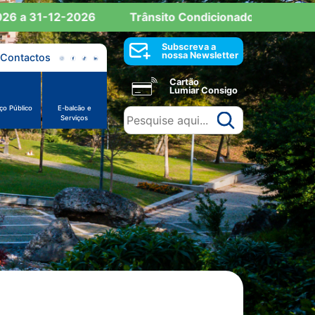
a 31-12-2026
Trânsito Condicionado: Reserva de Es
Subscreva a
nossa Newsletter
Contactos
Cartão
Lumiar Consigo
ço Público
E-balcão e
Serviços