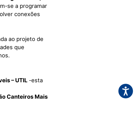
am-se a programar
volver conexões
zada ao projeto de
dades que
hos.
eis – UTIL
-esta
Acessi
ão Canteiros Mais