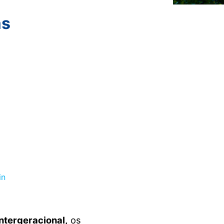
as
ntergeracional,
os