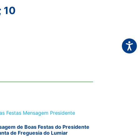
; 10
Acessi
agem de Boas Festas do Presidente
unta de Freguesia do Lumiar