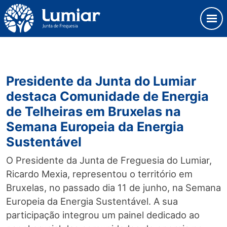
Skip
Observação:
to
este
content
site
Junta de Freguesia Lumiar
inclui
um
sistema
Presidente da Junta do Lumiar
de
acessibilidade.
destaca Comunidade de Energia
de Telheiras em Bruxelas na
Semana Europeia da Energia
Sustentável
O Presidente da Junta de Freguesia do Lumiar,
Ricardo Mexia, representou o território em
Bruxelas, no passado dia 11 de junho, na Semana
Europeia da Energia Sustentável. A sua
participação integrou um painel dedicado ao