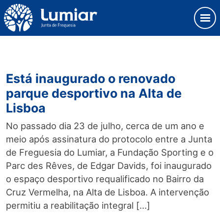
Skip
Observação:
to
este
content
site
Junta de Freguesia Lumiar
inclui
um
sistema
Está inaugurado o renovado
de
acessibilidade.
parque desportivo na Alta de
Lisboa
No passado dia 23 de julho, cerca de um ano e
meio após assinatura do protocolo entre a Junta
de Freguesia do Lumiar, a Fundação Sporting e o
Parc des Rêves, de Edgar Davids, foi inaugurado
o espaço desportivo requalificado no Bairro da
Cruz Vermelha, na Alta de Lisboa. A intervenção
permitiu a reabilitação integral […]