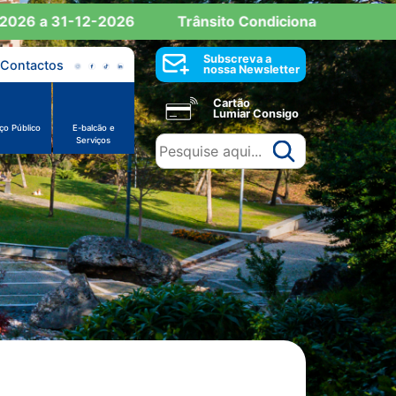
026 a 31-12-2026
Trânsito Condicionado: Reserva d
Subscreva a
Contactos
nossa Newsletter
Cartão
Lumiar Consigo
ço Público
E-balcão e
Serviços