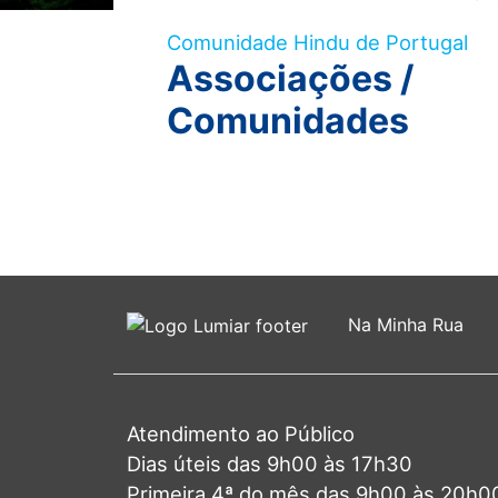
visuais
Comunidade Hindu de Portugal
que
Associações /
usam
um
Comunidades
leitor
de
tela;
Pressione
Control-
F10
para
abrir
Na Minha Rua
um
menu
de
acessibilidade.
Atendimento ao Público
Dias úteis das 9h00 às 17h30
Primeira 4ª do mês das 9h00 às 20h0