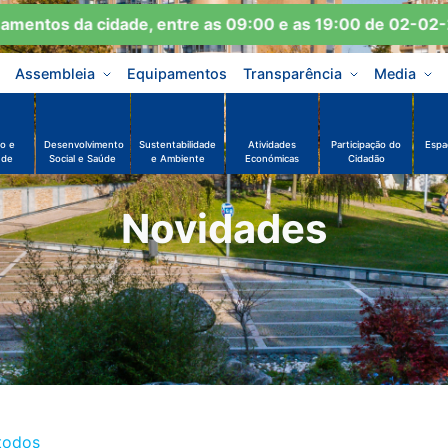
mentos da cidade, entre as 09:00 e as 19:00 de 02-02-2
Assembleia
Equipamentos
Transparência
Media
o e
Desenvolvimento
Sustentabilidade
Atividades
Participação do
Espa
ude
Social e Saúde
e Ambiente
Económicas
Cidadão
Novidades