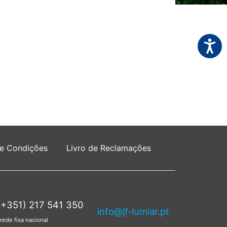
Acessi
 e Condições
Livro de Reclamações
(+351) 217 541 350
info@jf-lumiar.pt
rede fixa nacional