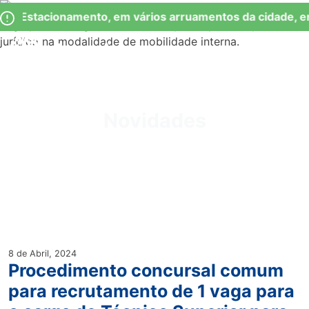
Skip
Observação:
de Estacionamento, em vários arruamentos da cidade, en
to
este
content
site
inclui
um
Junta de Freguesia Lumiar
sistema
de
Novidades
acessibilidade.
8 de Abril, 2024
Procedimento concursal comum
para recrutamento de 1 vaga para