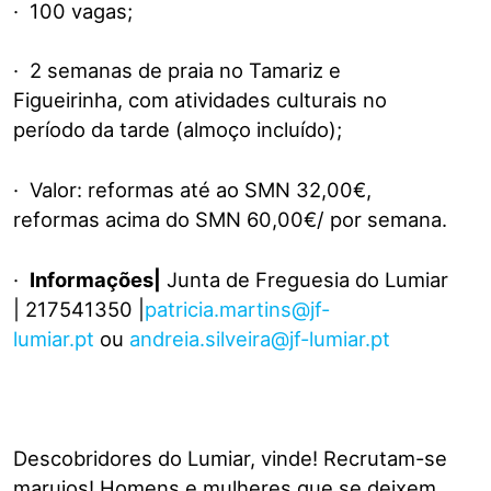
· 100 vagas;
· 2 semanas de praia no Tamariz e
Figueirinha, com atividades culturais no
período da tarde (almoço incluído);
· Valor: reformas até ao SMN 32,00€,
reformas acima do SMN 60,00€/ por semana.
·
Informações|
Junta de Freguesia do Lumiar
| 217541350 |
patricia.martins@jf-
lumiar.pt
ou
andreia.silveira@jf-lumiar.pt
Descobridores do Lumiar, vinde! Recrutam-se
marujos! Homens e mulheres que se deixem