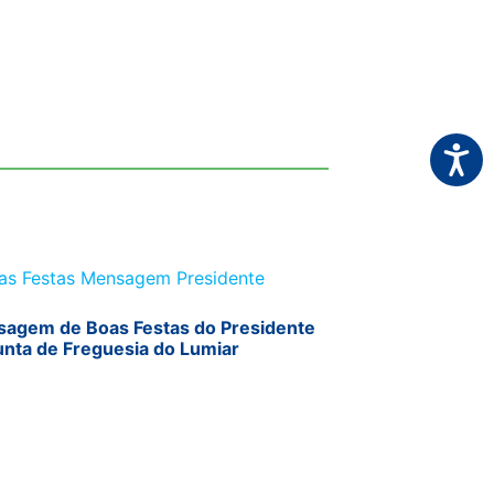
Acessi
agem de Boas Festas do Presidente
unta de Freguesia do Lumiar