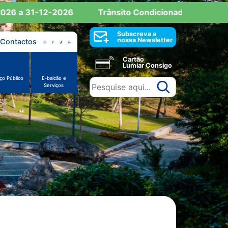
6 a 31-12-2026
Trânsito Condicionado: Reserva de 
Subscreva a
nossa Newsletter
Contactos
Cartão
Lumiar Consigo
ço Público
E-balcão e
Serviços