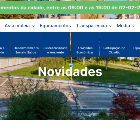
ntos da cidade, entre as 09:00 e as 19:00 de 02-02-202
Assembleia
Equipamentos
Transparência
Media
o e
Desenvolvimento
Sustentabilidade
Atividades
Participação do
Espa
ude
Social e Saúde
e Ambiente
Económicas
Cidadão
Novidades