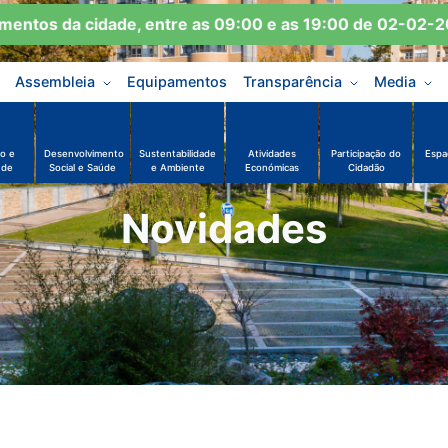
tos da cidade, entre as 09:00 e as 19:00 de 02-02-2026
Assembleia
Equipamentos
Transparência
Media
o e
Desenvolvimento
Sustentabilidade
Atividades
Participação do
Espa
ude
Social e Saúde
e Ambiente
Económicas
Cidadão
Novidades