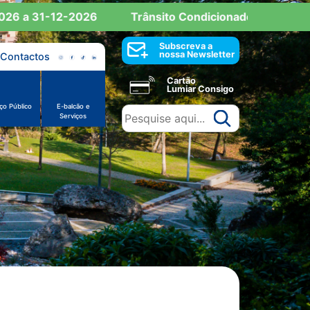
 a 31-12-2026
Trânsito Condicionado: Reserva de E
Subscreva a
nossa Newsletter
Contactos
Cartão
Lumiar Consigo
ço Público
E-balcão e
Serviços