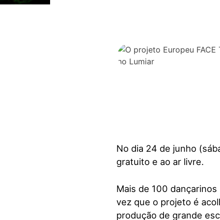
visuais
que
usam
um
leitor
de
tela;
Pressione
Control-
F10
para
abrir
No dia 24 de junho (sá
um
gratuito e ao ar livre.
menu
de
acessibilidade.
Mais de 100 dançarinos 
vez que o projeto é aco
produção de grande esc