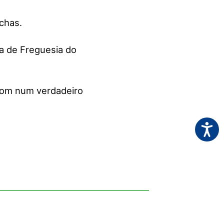
chas.
a de Freguesia do
som num verdadeiro
Acessi