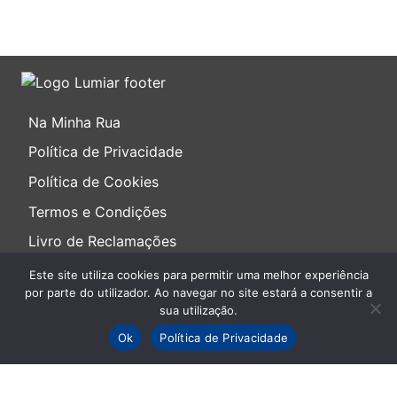
Na Minha Rua
Política de Privacidade
Política de Cookies
Termos e Condições
Livro de Reclamações
Este site utiliza cookies para permitir uma melhor experiência
por parte do utilizador. Ao navegar no site estará a consentir a
sua utilização.
Atendimento ao Público
Ok
Política de Privacidade
Dias úteis das 9h00 às 17h30
Primeira 4ª do mês das 9h00 às 20h00