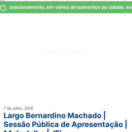
Skip
Observação:
de Estacionamento, em vários arruamentos da cidade, en
to
este
content
site
inclui
um
Junta de Freguesia Lumiar
sistema
de
Novidades
acessibilidade.
7 de Julho, 2016
Largo Bernardino Machado |
Sessão Pública de Apresentação |