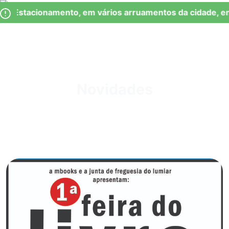
Skip
Observação:
de Estacionamento, em vários arruamentos da cidade, en
to
este
content
site
inclui
um
Junta de Freguesia Lumiar
sistema
de
Novidades
acessibilidade.