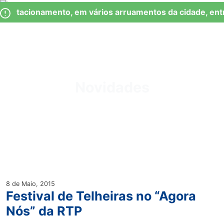
Skip
Observação:
 Estacionamento, em vários arruamentos da cidade, ent
to
este
content
site
inclui
um
Junta de Freguesia Lumiar
sistema
de
Novidades
acessibilidade.
8 de Maio, 2015
Festival de Telheiras no “Agora
Nós” da RTP