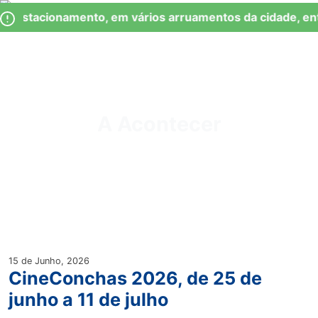
Skip
Observação:
e Estacionamento, em vários arruamentos da cidade, ent
to
este
content
site
inclui
um
Junta de Freguesia Lumiar
sistema
de
A Acontecer
acessibilidade.
15 de Junho, 2026
CineConchas 2026, de 25 de
junho a 11 de julho