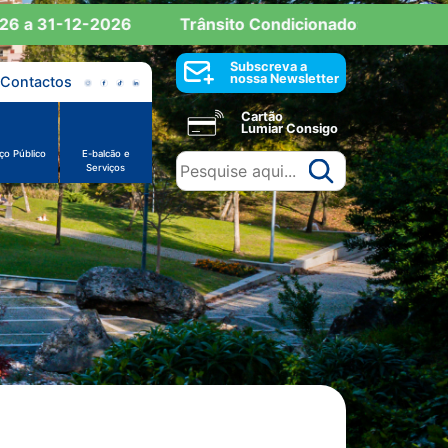
 31-12-2026
Trânsito Condicionado: Reserva de Est
Subscreva a
nossa Newsletter
Contactos
Cartão
Lumiar Consigo
ço Público
E-balcão e
Serviços