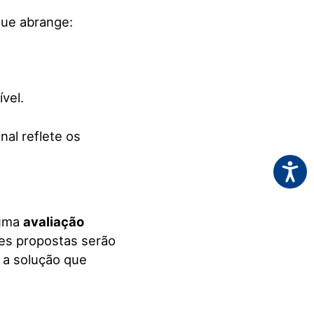
que abrange:
ível.
nal reflete os
Acessi
 uma
avaliação
res propostas serão
 a solução que