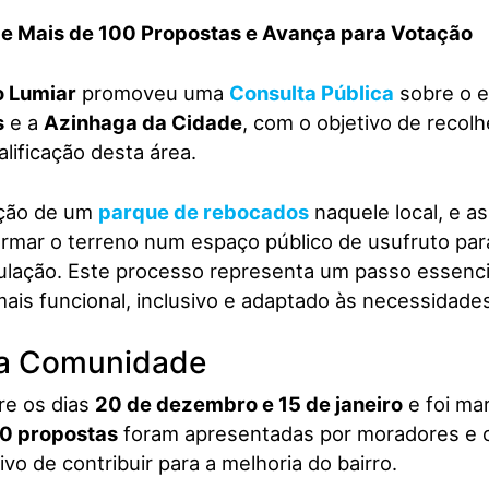
be Mais de 100 Propostas e Avança para Votação
o Lumiar
promoveu uma
Consulta Pública
sobre o e
s
e a
Azinhaga da Cidade
, com o objetivo de recol
lificação desta área.
iação de um
parque de rebocados
naquele local, e a
mar o terreno num espaço público de usufruto para
ulação. Este processo representa um passo essencia
ais funcional, inclusivo e adaptado às necessidad
da Comunidade
re os dias
20 de dezembro e 15 de janeiro
e foi ma
0 propostas
foram apresentadas por moradores e o
ivo de contribuir para a melhoria do bairro.