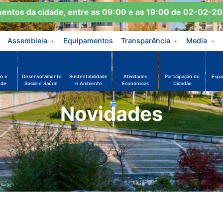
s da cidade, entre as 09:00 e as 19:00 de 02-02-2026 a
Assembleia
Equipamentos
Transparência
Media
o e
Desenvolvimento
Sustentabilidade
Atividades
Participação do
Espa
ude
Social e Saúde
e Ambiente
Económicas
Cidadão
Novidades