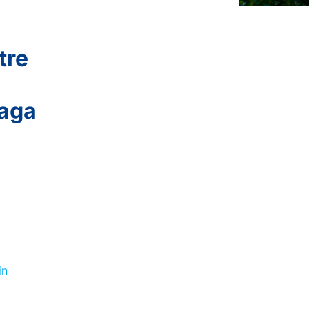
tre
haga