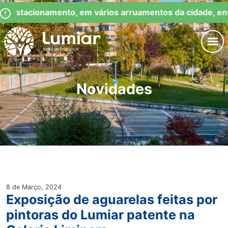
Skip
Observação:
e Estacionamento, em vários arruamentos da cidade, ent
to
este
content
site
inclui
um
Junta de Freguesia Lumiar
sistema
de
Novidades
acessibilidade.
8 de Março, 2024
Exposição de aguarelas feitas por
pintoras do Lumiar patente na