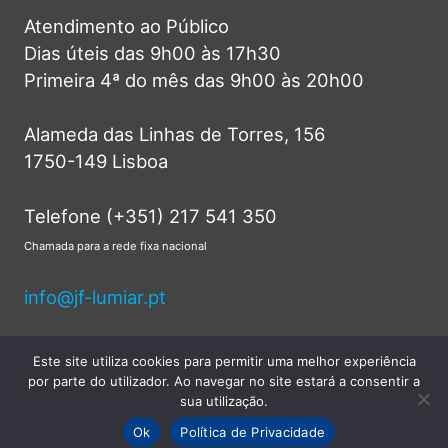
Atendimento ao Público
Dias úteis das 9h00 às 17h30
Primeira 4ª do mês das 9h00 às 20h00
Alameda das Linhas de Torres, 156
1750-149 Lisboa
Telefone (+351) 217 541 350
Chamada para a rede fixa nacional
info@jf-lumiar.pt
Este site utiliza cookies para permitir uma melhor experiência
por parte do utilizador. Ao navegar no site estará a consentir a
© 2026 Junta de Freguesia do Lumiar -
sua utilização.
Todos os direitos reservados.
Ok
Política de Privacidade