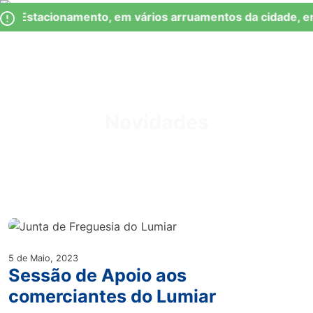
Skip
Observação:
de Estacionamento, em vários arruamentos da cidade, en
to
este
content
site
inclui
um
Junta de Freguesia Lumiar
sistema
de
Novidades
acessibilidade.
5 de Maio, 2023
Sessão de Apoio aos
comerciantes do Lumiar