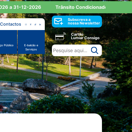
 a 31-12-2026
Trânsito Condicionado: Reserva de E
Subscreva a
nossa Newsletter
Contactos
Cartão
Lumiar Consigo
ço Público
E-balcão e
Serviços