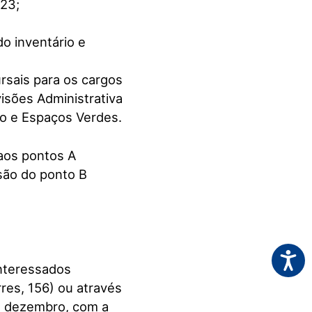
023;
o inventário e
rsais para os cargos
visões Administrativa
co e Espaços Verdes.
 aos pontos A
ssão do ponto B
Acessi
interessados
res, 156) ou através
de dezembro, com a