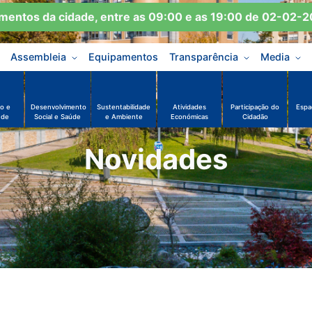
os da cidade, entre as 09:00 e as 19:00 de 02-02-2026
Assembleia
Equipamentos
Transparência
Media
o e
Desenvolvimento
Sustentabilidade
Atividades
Participação do
Espa
ude
Social e Saúde
e Ambiente
Económicas
Cidadão
Novidades