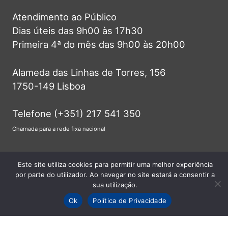
Atendimento ao Público
Dias úteis das 9h00 às 17h30
Primeira 4ª do mês das 9h00 às 20h00
Alameda das Linhas de Torres, 156
1750-149 Lisboa
Telefone (+351) 217 541 350
Chamada para a rede fixa nacional
info@jf-lumiar.pt
Este site utiliza cookies para permitir uma melhor experiência
por parte do utilizador. Ao navegar no site estará a consentir a
sua utilização.
Ok
Política de Privacidade
© 2026 Junta de Freguesia do Lumiar -
Todos os direitos reservados.