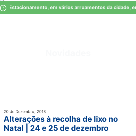
Skip
Observação:
de Estacionamento, em vários arruamentos da cidade, e
to
este
content
site
inclui
um
Junta de Freguesia Lumiar
sistema
de
Novidades
acessibilidade.
20 de Dezembro, 2018
Alterações à recolha de lixo no
Natal | 24 e 25 de dezembro