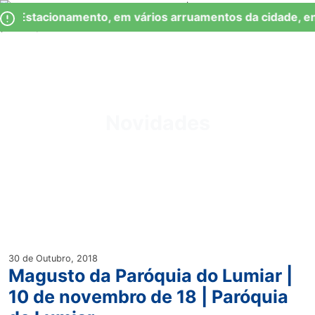
Skip
Observação:
de Estacionamento, em vários arruamentos da cidade, en
to
este
content
site
inclui
um
Junta de Freguesia Lumiar
sistema
de
Novidades
acessibilidade.
30 de Outubro, 2018
Magusto da Paróquia do Lumiar |
10 de novembro de 18 | Paróquia