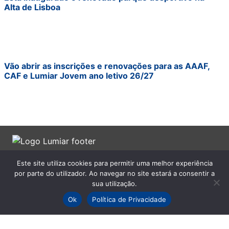
Alta de Lisboa
Vão abrir as inscrições e renovações para as AAAF,
CAF e Lumiar Jovem ano letivo 26/27
Na Minha Rua
Este site utiliza cookies para permitir uma melhor experiência
por parte do utilizador. Ao navegar no site estará a consentir a
Política de Privacidade
sua utilização.
Política de Cookies
Ok
Política de Privacidade
Termos e Condições