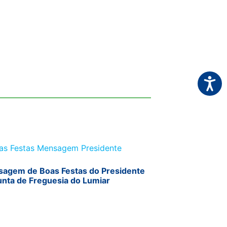
Acessi
agem de Boas Festas do Presidente
unta de Freguesia do Lumiar