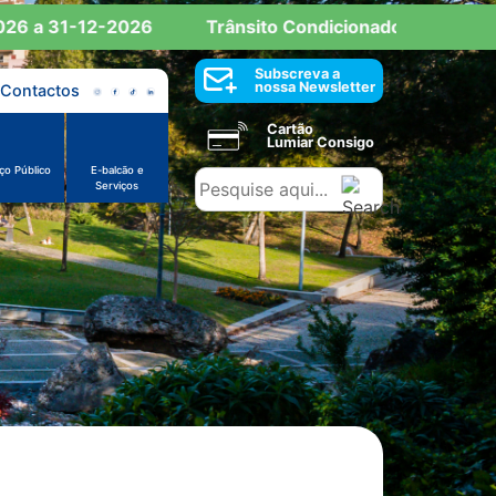
 a 31-12-2026
Trânsito Condicionado: Reserva de E
Subscreva a
nossa Newsletter
Contactos
Cartão
Lumiar Consigo
ço Público
E-balcão e
Serviços