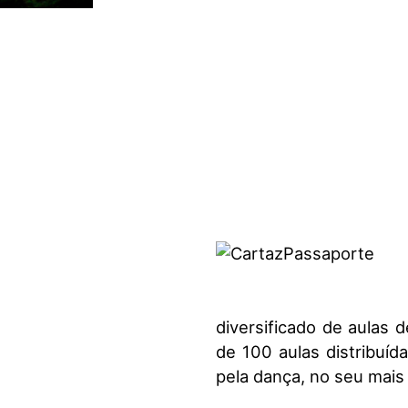
visuais
que
usam
um
leitor
de
tela;
Pressione
Control-
F10
para
abrir
um
menu
de
diversificado de aulas d
acessibilidade.
de 100 aulas distribuíd
pela dança, no seu mais