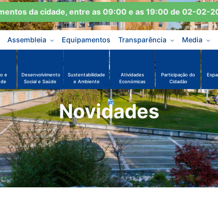
tos da cidade, entre as 09:00 e as 19:00 de 02-02-2026
Assembleia
Equipamentos
Transparência
Media
o e
Desenvolvimento
Sustentabilidade
Atividades
Participação do
Espa
ude
Social e Saúde
e Ambiente
Económicas
Cidadão
Novidades