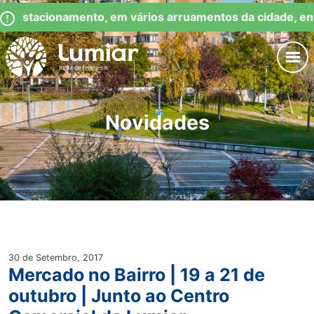
Skip
Observação:
e Estacionamento, em vários arruamentos da cidade, en
to
este
content
site
inclui
um
Junta de Freguesia Lumiar
sistema
de
Novidades
acessibilidade.
30 de Setembro, 2017
Mercado no Bairro | 19 a 21 de
outubro | Junto ao Centro