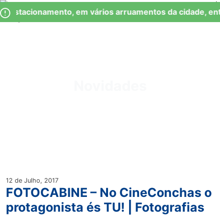
Skip
Observação:
e Estacionamento, em vários arruamentos da cidade, ent
to
este
content
site
inclui
um
Junta de Freguesia Lumiar
sistema
de
Novidades
acessibilidade.
12 de Julho, 2017
FOTOCABINE – No CineConchas o
protagonista és TU! | Fotografias