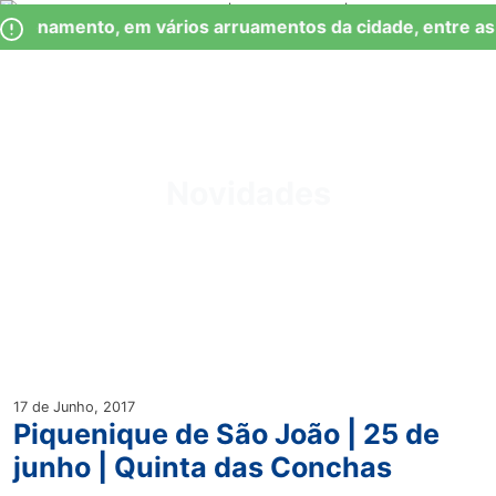
Skip
Observação:
ionamento, em vários arruamentos da cidade, entre as 0
to
este
content
site
inclui
um
Junta de Freguesia Lumiar
sistema
de
Novidades
acessibilidade.
17 de Junho, 2017
Piquenique de São João | 25 de
junho | Quinta das Conchas