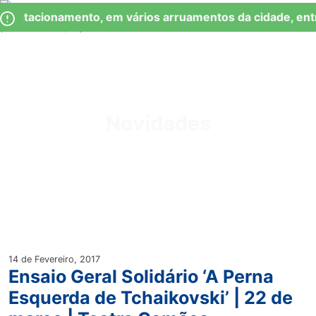
Skip
Observação:
 Estacionamento, em vários arruamentos da cidade, ent
to
este
content
site
inclui
um
Junta de Freguesia Lumiar
sistema
de
Novidades
acessibilidade.
14 de Fevereiro, 2017
Ensaio Geral Solidário ‘A Perna
Esquerda de Tchaikovski’ | 22 de