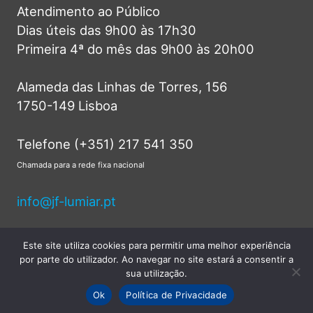
Atendimento ao Público
Dias úteis das 9h00 às 17h30
Primeira 4ª do mês das 9h00 às 20h00
Alameda das Linhas de Torres, 156
1750-149 Lisboa
Telefone (+351) 217 541 350
Chamada para a rede fixa nacional
info@jf-lumiar.pt
Este site utiliza cookies para permitir uma melhor experiência
por parte do utilizador. Ao navegar no site estará a consentir a
© 2026 Junta de Freguesia do Lumiar -
sua utilização.
Todos os direitos reservados.
Ok
Política de Privacidade