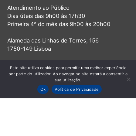
Atendimento ao Público
Dias úteis das 9h00 às 17h30
Primeira 4ª do mês das 9h00 às 20h00
Alameda das Linhas de Torres, 156
1750-149 Lisboa
Telefone (+351) 217 541 350
Este site utiliza cookies para permitir uma melhor experiência
por parte do utilizador. Ao navegar no site estará a consentir a
Chamada para a rede fixa nacional
sua utilização.
Ok
Política de Privacidade
info@jf-lumiar.pt
© 2026 Junta de Freguesia do Lumiar -
Todos os direitos reservados.