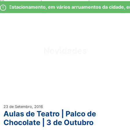
Skip
Observação:
de Estacionamento, em vários arruamentos da cidade, e
to
este
content
site
inclui
um
Junta de Freguesia Lumiar
sistema
de
Novidades
acessibilidade.
23 de Setembro, 2016
Aulas de Teatro | Palco de
Chocolate | 3 de Outubro