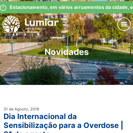
Skip
Observação:
de Estacionamento, em vários arruamentos da cidade, e
to
este
content
site
inclui
um
Junta de Freguesia Lumiar
sistema
de
Novidades
acessibilidade.
31 de Agosto, 2016
Dia Internacional da
Sensibilização para a Overdose |