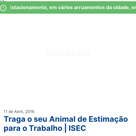
Skip
Observação:
de Estacionamento, em vários arruamentos da cidade, en
to
este
content
site
inclui
um
Junta de Freguesia Lumiar
sistema
de
Novidades
acessibilidade.
11 de Abril, 2016
Traga o seu Animal de Estimação
para o Trabalho | ISEC