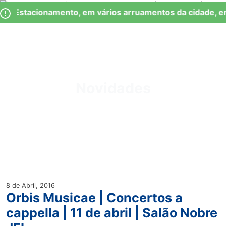
Skip
Observação:
de Estacionamento, em vários arruamentos da cidade, e
to
este
content
site
inclui
um
Junta de Freguesia Lumiar
sistema
de
Novidades
acessibilidade.
8 de Abril, 2016
Orbis Musicae | Concertos a
cappella | 11 de abril | Salão Nobre