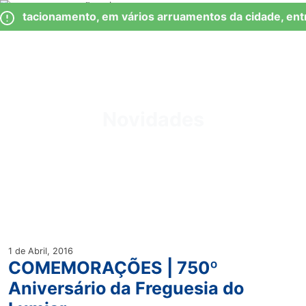
Skip
Observação:
 Estacionamento, em vários arruamentos da cidade, ent
to
este
content
site
inclui
um
Junta de Freguesia Lumiar
sistema
de
Novidades
acessibilidade.
1 de Abril, 2016
COMEMORAÇÕES | 750º
Aniversário da Freguesia do