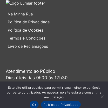
Na Minha Rua
Política de Privacidade
Política de Cookies
Termos e Condições
Livro de Reclamações
Atendimento ao Público
Dias úteis das 9h00 às 17h30
Primeira 4ª do mês das 9h00 às 20h00
Este site utiliza cookies para permitir uma melhor experiência
por parte do utilizador. Ao navegar no site estará a consentir a
Alameda das Linhas de Torres, 156
sua utilização.
1750-149 Lisboa
Ok
Política de Privacidade