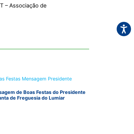
RT – Associação de
Acessi
agem de Boas Festas do Presidente
unta de Freguesia do Lumiar