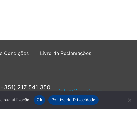
 e Condições
Livro de Reclamações
(+351) 217 541 350
info@jf-lumiar.pt
rede fixa nacional
a sua utilização.
Ok
Política de Privacidade
servados.