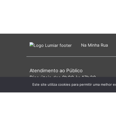
Na Minha Rua
Atendimento ao Público
Dias úteis das 9h00 às 17h30
Primeira 4ª do mês das 9h00 às 20h0
Este site utiliza cookies para permitir uma melhor e
© 2026 J