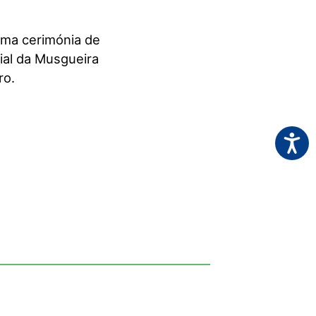
uma cerimónia de
ial da Musgueira
ro.
Acessi