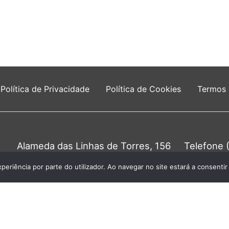
Política de Privacidade
Política de Cookies
Termos
Alameda das Linhas de Torres, 156
Telefone 
1750-149 Lisboa
Chamada para a 
0
xperiência por parte do utilizador. Ao navegar no site estará a consentir 
unta de Freguesia do Lumiar - Todos os direitos re