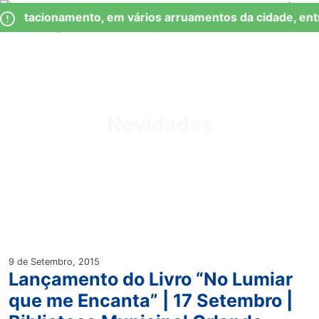
Skip
Observação:
 Estacionamento, em vários arruamentos da cidade, ent
to
este
content
site
inclui
um
Junta de Freguesia Lumiar
sistema
de
Novidades
acessibilidade.
9 de Setembro, 2015
Lançamento do Livro “No Lumiar
que me Encanta” | 17 Setembro |