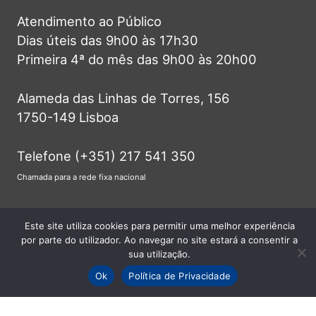
Atendimento ao Público
Dias úteis das 9h00 às 17h30
Primeira 4ª do mês das 9h00 às 20h00
Alameda das Linhas de Torres, 156
1750-149 Lisboa
Telefone (+351) 217 541 350
Chamada para a rede fixa nacional
info@jf-lumiar.pt
Este site utiliza cookies para permitir uma melhor experiência
por parte do utilizador. Ao navegar no site estará a consentir a
sua utilização.
Ok
Política de Privacidade
© 2026 Junta de Freguesia do Lumiar -
Todos os direitos reservados.