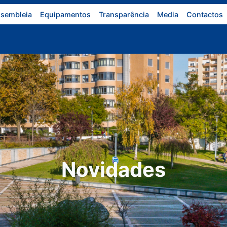
sembleia
Equipamentos
Transparência
Media
Contactos
Novidades