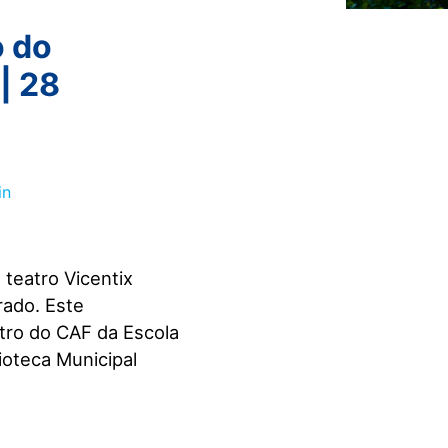
o do
| 28
 teatro Vicentix
rado. Este
tro do CAF da Escola
lioteca Municipal