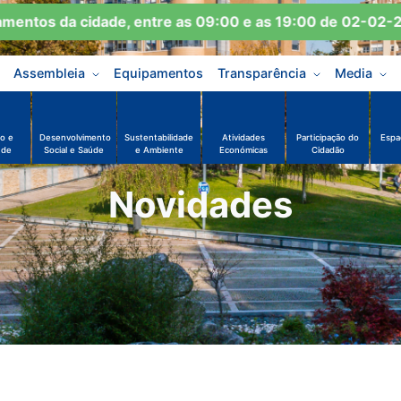
ntos da cidade, entre as 09:00 e as 19:00 de 02-02-202
Assembleia
Equipamentos
Transparência
Media
o e
Desenvolvimento
Sustentabilidade
Atividades
Participação do
Espa
ude
Social e Saúde
e Ambiente
Económicas
Cidadão
Novidades