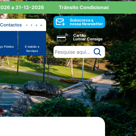
6 a 31-12-2026
Trânsito Condicionado: Reserva de 
Subscreva a
nossa Newsletter
Contactos
Cartão
Lumiar Consigo
ço Público
E-balcão e
Serviços