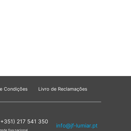
 e Condições
Livro de Reclamações
(+351) 217 541 350
info@jf-lumiar.pt
rede fixa nacional