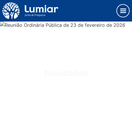
Skip
Observação:
to
este
content
site
Junta de Freguesia Lumiar
inclui
um
sistema
de
acessibilidade.
Novidades