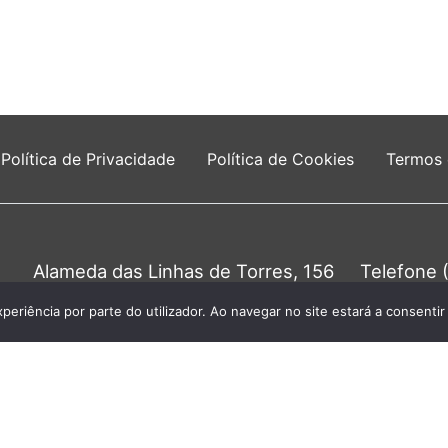
Política de Privacidade
Política de Cookies
Termos
Alameda das Linhas de Torres, 156
Telefone 
1750-149 Lisboa
Chamada para a 
0
xperiência por parte do utilizador. Ao navegar no site estará a consentir 
unta de Freguesia do Lumiar - Todos os direitos re