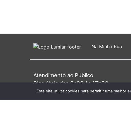
Na Minha Rua
Atendimento ao Público
Dias úteis das 9h00 às 17h30
Primeira 4ª do mês das 9h00 às 20h0
Este site utiliza cookies para permitir uma melhor e
© 2026 J