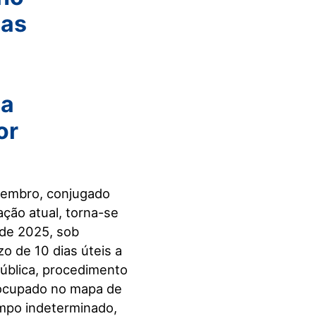
cas
ia
or
etembro, conjugado
ação atual, torna-se
 de 2025, sob
o de 10 dias úteis a
pública, procedimento
 ocupado no mapa de
empo indeterminado,