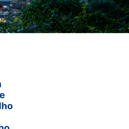
m
e
lho
lho