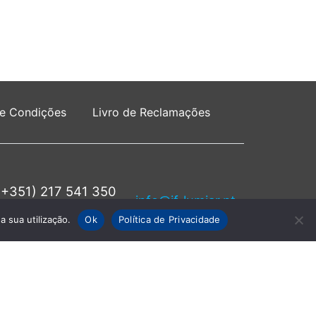
 e Condições
Livro de Reclamações
(+351) 217 541 350
info@jf-lumiar.pt
rede fixa nacional
a sua utilização.
Ok
Política de Privacidade
servados.