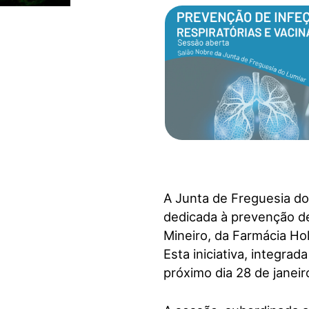
visuais
que
usam
um
leitor
de
tela;
Pressione
Control-
F10
para
abrir
A Junta de Freguesia do
um
dedicada à prevenção de
menu
Mineiro, da Farmácia H
de
Esta iniciativa, integra
acessibilidade.
próximo dia 28 de janei