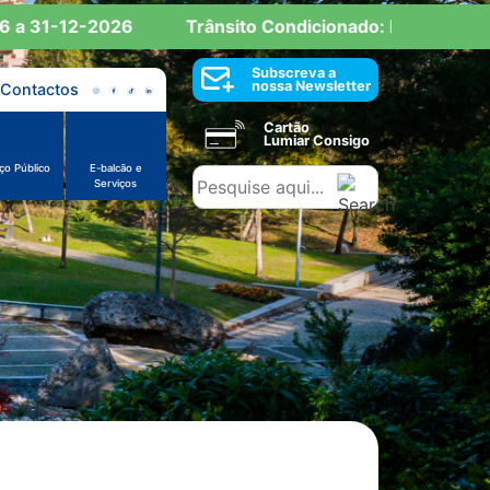
 31-12-2026
Trânsito Condicionado: Reserva de Est
Subscreva a
nossa Newsletter
Contactos
Cartão
Lumiar Consigo
ço Público
E-balcão e
Serviços