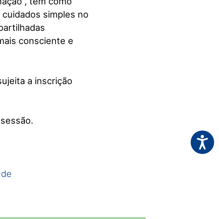
inação”, tem como
e cuidados simples no
partilhadas
mais consciente e
ujeita a inscrição
 sessão.
Acessi
nde