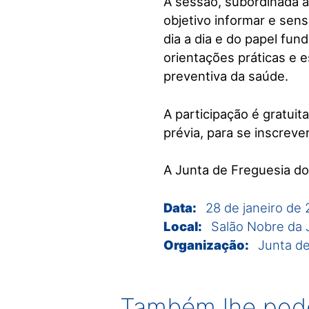
A sessão, subordinada a
objetivo informar e sens
dia a dia e do papel fu
orientações práticas e 
preventiva da saúde.
A participação é gratuit
prévia, para se inscreve
A Junta de Freguesia do
Data:
28 de janeiro de
Local:
Salão Nobre da 
Organização:
Junta d
Também lhe pode