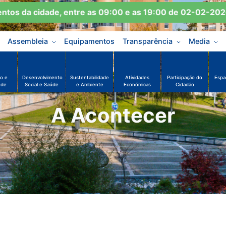
 da cidade, entre as 09:00 e as 19:00 de 02-02-2026 a
Assembleia
Equipamentos
Transparência
Media
o e
Desenvolvimento
Sustentabilidade
Atividades
Participação do
Espa
ude
Social e Saúde
e Ambiente
Económicas
Cidadão
A Acontecer