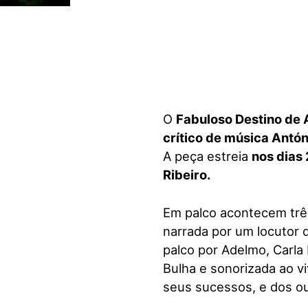
visuais
que
usam
um
leitor
de
tela;
O
Fabuloso Destino de A
Pressione
crítico de música Antón
Control-
A peça estreia
nos dias 
F10
Ribeiro.
para
abrir
Em palco acontecem três
um
menu
narrada por um locutor d
de
palco por Adelmo, Carla 
acessibilidade.
Bulha e sonorizada ao v
seus sucessos, e dos o