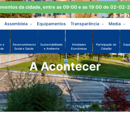
tos da cidade, entre as 09:00 e as 19:00 de 02-02-2026
Assembleia
Equipamentos
Transparência
Media
o e
Desenvolvimento
Sustentabilidade
Atividades
Participação do
Espa
ude
Social e Saúde
e Ambiente
Económicas
Cidadão
A Acontecer