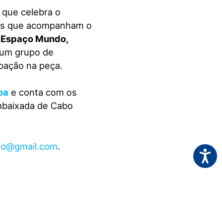
que celebra o
deos que acompanham o
s Espaço Mundo,
 um grupo de
ipação na peça.
oa
e conta com os
Embaixada de Cabo
ao@gmail.com
.
Acessi