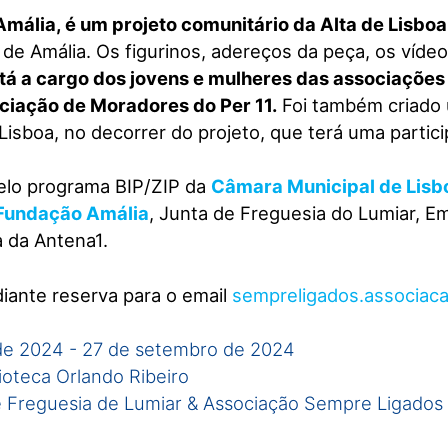
mália, é um projeto comunitário da Alta de Lisboa
z de Amália. Os figurinos, adereços da peça, os ví
tá a cargo dos jovens e mulheres das associaçõe
iação de Moradores do Per 11.
Foi também criado
Lisboa, no decorrer do projeto, que terá uma partic
pelo programa BIP/ZIP da
Câmara Municipal de Lisb
Fundação Amália
, Junta de Freguesia do Lumiar, 
a da Antena1.
diante reserva para o email
sempreligados.associac
de 2024
-
27 de setembro de 2024
lioteca Orlando Ribeiro
 Freguesia de Lumiar & Associação Sempre Ligados