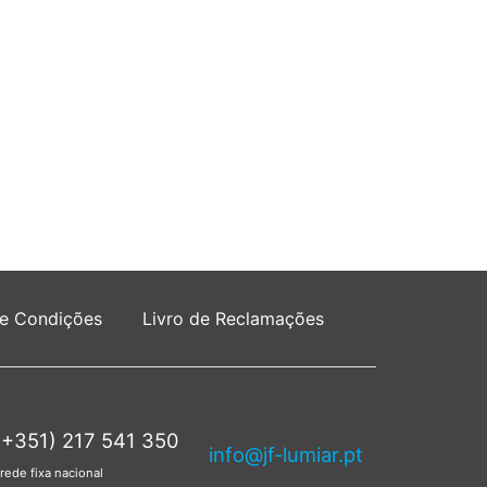
 e Condições
Livro de Reclamações
(+351) 217 541 350
info@jf-lumiar.pt
rede fixa nacional