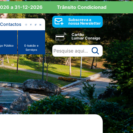
 a 31-12-2026
Trânsito Condicionado: Reserva de E
Subscreva a
nossa Newsletter
Contactos
Cartão
Lumiar Consigo
ço Público
E-balcão e
Serviços