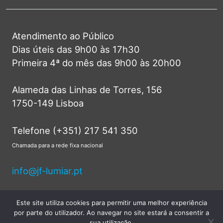
Atendimento ao Público
Dias úteis das 9h00 às 17h30
Primeira 4ª do mês das 9h00 às 20h00
Alameda das Linhas de Torres, 156
1750-149 Lisboa
Telefone (+351) 217 541 350
Chamada para a rede fixa nacional
info@jf-lumiar.pt
Este site utiliza cookies para permitir uma melhor experiência
por parte do utilizador. Ao navegar no site estará a consentir a
© 2026 Junta de Freguesia do Lumiar -
sua utilização.