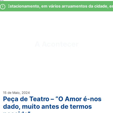
Skip
Observação:
de Estacionamento, em vários arruamentos da cidade, en
to
este
content
site
inclui
um
Junta de Freguesia Lumiar
sistema
de
A Acontecer
acessibilidade.
15 de Maio, 2024
Peça de Teatro – “O Amor é-nos
dado, muito antes de termos