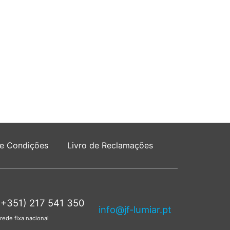
 e Condições
Livro de Reclamações
(+351) 217 541 350
info@jf-lumiar.pt
rede fixa nacional