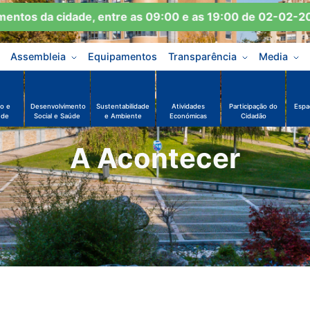
tos da cidade, entre as 09:00 e as 19:00 de 02-02-2026
Assembleia
Equipamentos
Transparência
Media
o e
Desenvolvimento
Sustentabilidade
Atividades
Participação do
Espa
ude
Social e Saúde
e Ambiente
Económicas
Cidadão
A Acontecer