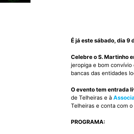
visuais
que
usam
um
leitor
É já este sábado, dia 9
de
tela;
Pressione
Celebre o S. Martinho
Control-
jeropiga e bom convívio 
F10
bancas das entidades loc
para
abrir
O evento tem entrada li
um
de Telheiras e à
Associa
menu
Telheiras e conta com o
de
acessibilidade.
PROGRAMA: