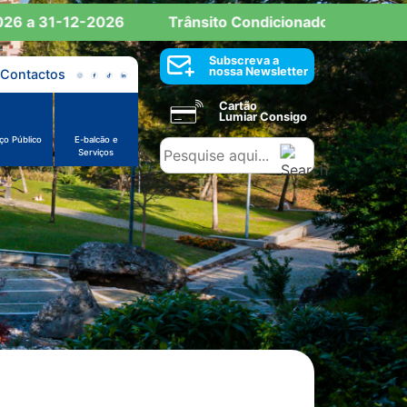
 a 31-12-2026
Trânsito Condicionado: Reserva de E
Subscreva a
nossa Newsletter
Contactos
Cartão
Lumiar Consigo
ço Público
E-balcão e
Serviços