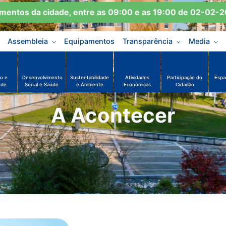
ntos da cidade, entre as 09:00 e as 19:00 de 02-02-202
Assembleia
Equipamentos
Transparência
Media
o e
Desenvolvimento
Sustentabilidade
Atividades
Participação do
Espa
ude
Social e Saúde
e Ambiente
Económicas
Cidadão
A Acontecer