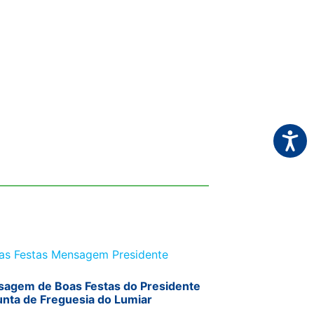
Acessi
agem de Boas Festas do Presidente
unta de Freguesia do Lumiar