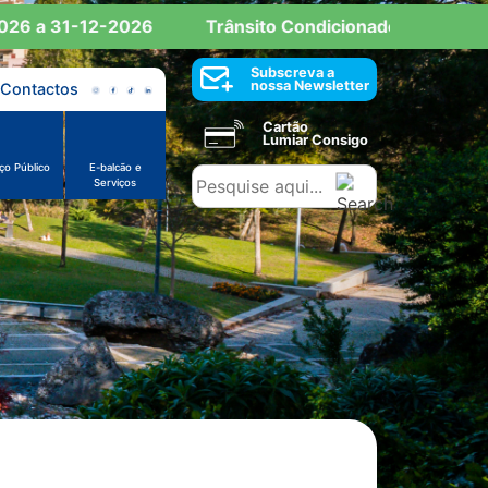
6 a 31-12-2026
Trânsito Condicionado: Reserva de 
Subscreva a
nossa Newsletter
Contactos
Cartão
Lumiar Consigo
ço Público
E-balcão e
Serviços