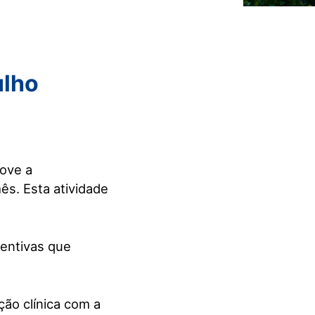
ulho
move a
ês. Esta atividade
ventivas que
ição clínica com a