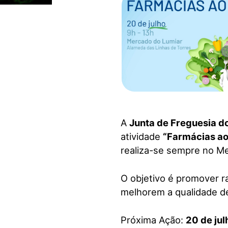
visuais
que
usam
um
leitor
de
tela;
Pressione
Control-
F10
A
Junta de Freguesia d
para
atividade
“Farmácias a
abrir
realiza-se sempre no M
um
menu
O objetivo é promover r
de
melhorem a qualidade de
acessibilidade.
Próxima Ação:
20 de jul