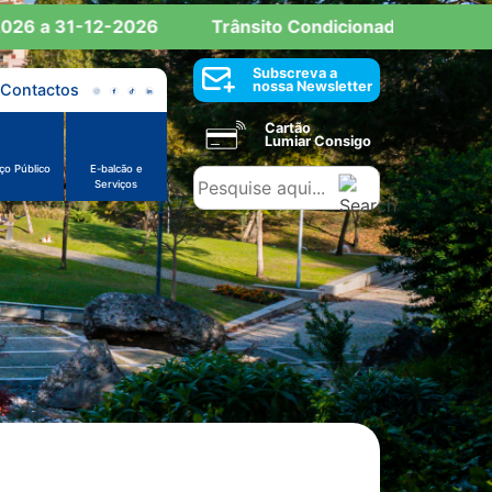
6 a 31-12-2026
Trânsito Condicionado: Reserva de 
Subscreva a
nossa Newsletter
Contactos
Cartão
Lumiar Consigo
ço Público
E-balcão e
Serviços