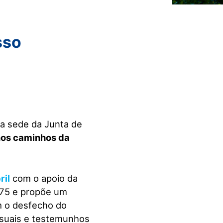
sso
na sede da Junta de
os caminhos da
ril
com o apoio da
975 e propõe um
m o desfecho do
visuais e testemunhos