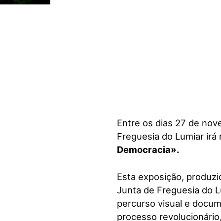
visuais
que
usam
um
leitor
de
tela;
Pressione
Control-
F10
Entre os dias 27 de nov
para
Freguesia do Lumiar irá
abrir
Democracia».
um
menu
de
Esta exposição, produzi
acessibilidade.
Junta de Freguesia do 
percurso visual e docu
processo revolucionário