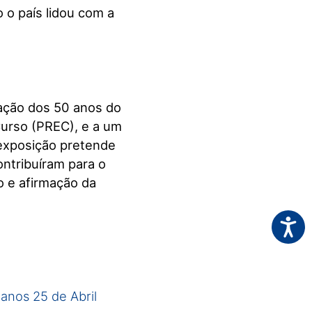
 o país lidou com a
ação dos 50 anos do
urso (PREC), e a um
 exposição pretende
ontribuíram para o
o e afirmação da
Acessi
anos 25 de Abril