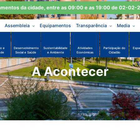
tos da cidade, entre as 09:00 e as 19:00 de 02-02-202
Assembleia
Equipamentos
Transparência
Media
o e
Desenvolvimento
Sustentabilidade
Atividades
Participação do
Espa
ude
Social e Saúde
e Ambiente
Económicas
Cidadão
A Acontecer