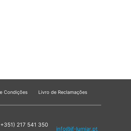
 e Condições
Livro de Reclamações
(+351) 217 541 350
info@jf-lumiar.pt